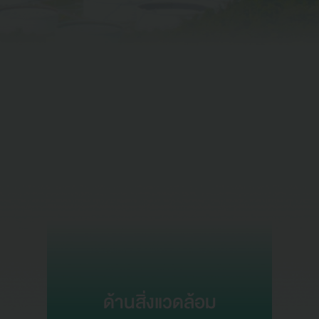
ด้านสิ่งแวดล้อม